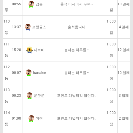
08:55
감돌
출석 어서어서 꾸욱~
10 일째
등
점
110
1,000
13:37
프링글스
출석합니다
4 일째
등
점
111
1,000
15:28
나르비
불타는 하루를~
12 일째
등
점
112
1,000
00:07
hanalee
불타는 하루를~
10 일째
등
점
113
1,000
00:23
쭌쭌쭌
포인트 패널티킥 달린다..
3 일째
등
점
114
1,000
01:08
미련
포인트 패널티킥 달린다..
2 일째
등
점