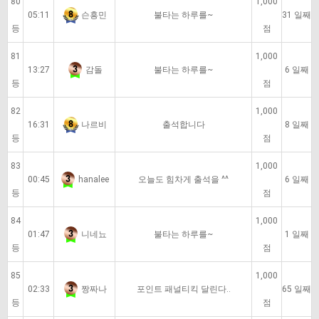
80
1,000
05:11
슨흥민
불타는 하루를~
31 일째
등
점
81
1,000
13:27
감돌
불타는 하루를~
6 일째
등
점
82
1,000
16:31
나르비
출석합니다
8 일째
등
점
83
1,000
00:45
hanalee
오늘도 힘차게 출석을 ^^
6 일째
등
점
84
1,000
01:47
니네뇨
불타는 하루를~
1 일째
등
점
85
1,000
02:33
짱짜나
포인트 패널티킥 달린다..
65 일째
등
점