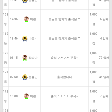
10:41
슨흥민
오늘도 힘차게 출석을 ^^
45 일째
등
점
168
1,000
14:36
미련
오늘도 힘차게 출석을 ^^
6 일째
등
점
169
1,000
18:46
나르비
오늘도 힘차게 출석을 ^^
4 일째
등
점
170
1,000
01:15
짱짜나
출석 어서어서 꾸욱~
79 일째
등
점
171
1,000
02:50
슨흥민
출석합니다
46 일째
등
점
172
1,000
10:00
미련
출석 어서어서 꾸욱~
7 일째
등
점
173
1,000