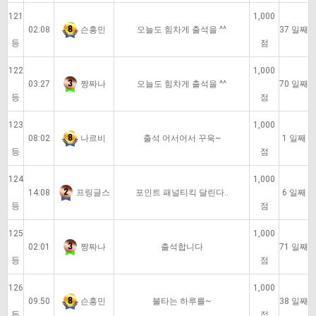
121
1,000
02:08
슨흥민
오늘도 힘차게 출석을 ^^
37 일째
등
점
122
1,000
03:27
짱짜나
오늘도 힘차게 출석을 ^^
70 일째
등
점
123
1,000
08:02
나르비
출석 어서어서 꾸욱~
1 일째
등
점
124
1,000
14:08
프링글스
포인트 패널티킥 달린다..
6 일째
등
점
125
1,000
02:01
짱짜나
출석합니다
71 일째
등
점
126
1,000
09:50
슨흥민
불타는 하루를~
38 일째
등
점