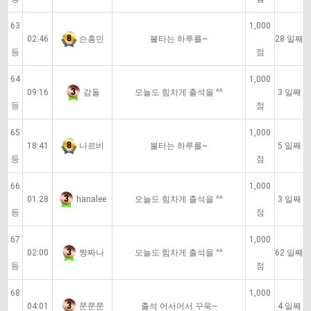
63
1,000
02:46
슨흥민
불타는 하루를~
28 일째
등
점
64
1,000
09:16
감돌
오늘도 힘차게 출석을 ^^
3 일째
등
점
65
1,000
18:41
나르비
불타는 하루를~
5 일째
등
점
66
1,000
01:28
hanalee
오늘도 힘차게 출석을 ^^
3 일째
등
점
67
1,000
02:00
짱짜나
오늘도 힘차게 출석을 ^^
62 일째
등
점
68
1,000
04:01
쭌쭌쭌
출석 어서어서 꾸욱~
4 일째