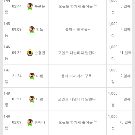
144
1,000
02:44
쭌쭌쭌
오늘도 힘차게 출석을 ^^
3 일째
등
점
145
1,000
09:08
감돌
불타는 하루를~
4 일째
등
점
146
1,000
09:24
슨흥민
포인트 패널티킥 달린다..
41 일째
등
점
147
1,000
21:24
미련
출석 어서어서 꾸욱~
2 일째
등
점
148
1,000
01:21
미련
포인트 패널티킥 달린다..
3 일째
등
점
149
1,000
02:09
짱짜나
오늘도 힘차게 출석을 ^^
75 일째
등
점