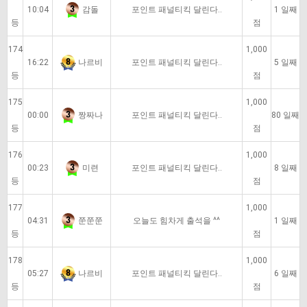
10:04
감돌
포인트 패널티킥 달린다..
1 일째
등
점
174
1,000
16:22
나르비
포인트 패널티킥 달린다..
5 일째
등
점
175
1,000
00:00
짱짜나
포인트 패널티킥 달린다..
80 일째
등
점
176
1,000
00:23
미련
포인트 패널티킥 달린다..
8 일째
등
점
177
1,000
04:31
쭌쭌쭌
오늘도 힘차게 출석을 ^^
1 일째
등
점
178
1,000
05:27
나르비
포인트 패널티킥 달린다..
6 일째
등
점