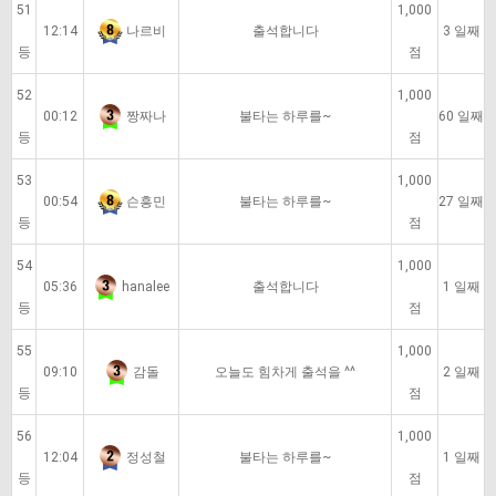
51
1,000
12:14
나르비
출석합니다
3 일째
등
점
52
1,000
00:12
짱짜나
불타는 하루를~
60 일째
등
점
53
1,000
00:54
슨흥민
불타는 하루를~
27 일째
등
점
54
1,000
05:36
hanalee
출석합니다
1 일째
등
점
55
1,000
09:10
감돌
오늘도 힘차게 출석을 ^^
2 일째
등
점
56
1,000
12:04
정성철
불타는 하루를~
1 일째
등
점