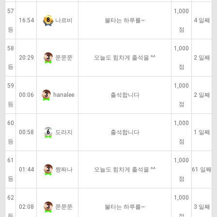
57
1,000
16:54
나르비
불타는 하루를~
4 일째
등
점
58
1,000
20:29
쭌쭌쭌
오늘도 힘차게 출석을 ^^
2 일째
등
점
59
1,000
00:06
hanalee
출석합니다
2 일째
등
점
60
1,000
00:58
도라지
출석합니다
1 일째
등
점
61
1,000
01:44
짱짜나
오늘도 힘차게 출석을 ^^
61 일째
등
점
62
1,000
02:08
쭌쭌쭌
불타는 하루를~
3 일째
등
점