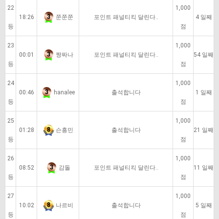
22
1,000
18:26
쭌쭌쭌
포인트 패널티킥 달린다..
4 일째
등
점
23
1,000
00:01
짱짜나
포인트 패널티킥 달린다..
54 일째
등
점
24
1,000
00:46
hanalee
출석합니다
1 일째
등
점
25
1,000
01:28
슨흥민
출석합니다
21 일째
등
점
26
1,000
08:52
감돌
포인트 패널티킥 달린다..
11 일째
등
점
27
1,000
10:02
나르비
출석합니다
5 일째
등
점