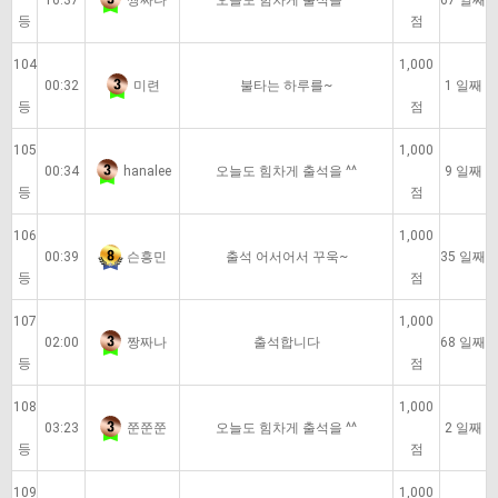
16:37
짱짜나
오늘도 힘차게 출석을 ^^
67 일째
등
점
104
1,000
00:32
미련
불타는 하루를~
1 일째
등
점
105
1,000
00:34
hanalee
오늘도 힘차게 출석을 ^^
9 일째
등
점
106
1,000
00:39
슨흥민
출석 어서어서 꾸욱~
35 일째
등
점
107
1,000
02:00
짱짜나
출석합니다
68 일째
등
점
108
1,000
03:23
쭌쭌쭌
오늘도 힘차게 출석을 ^^
2 일째
등
점
109
1,000