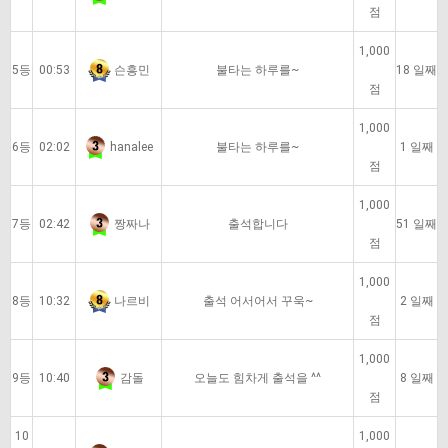
점
1,000
5등
00:53
슨흥민
불타는 하루를~
18 일째
점
1,000
6등
02:02
hanalee
불타는 하루를~
1 일째
점
1,000
7등
02:42
짱짜나
출석합니다
51 일째
점
1,000
8등
10:32
나르비
출석 어서어서 꾸욱~
2 일째
점
1,000
9등
10:40
감돌
오늘도 힘차게 출석을 ^^
8 일째
점
10
1,000