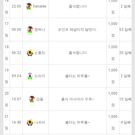
16
1,000
22:05
hanalee
출석합니다
2 일째
등
점
17
1,000
00:00
짱짜나
포인트 패널티킥 달린다..
53 일째
등
점
18
1,000
06:22
슨흥민
출석합니다
20 일째
등
점
19
1,000
09:24
도라지
불타는 하루를~
2 일째
등
점
20
1,000
10:07
감돌
출석 어서어서 꾸욱~
10 일째
등
점
21
1,000
16:45
나르비
불타는 하루를~
4 일째
등
점