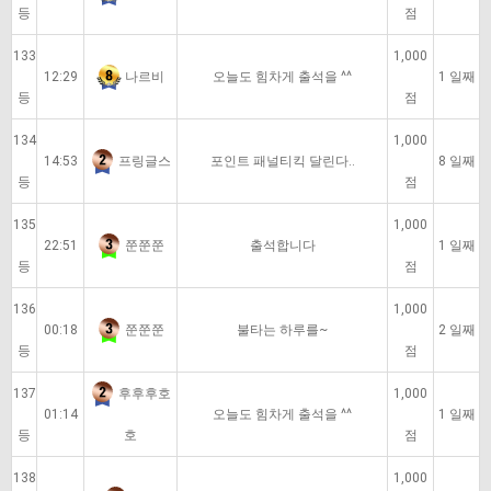
등
점
133
1,000
12:29
나르비
오늘도 힘차게 출석을 ^^
1 일째
등
점
134
1,000
14:53
프링글스
포인트 패널티킥 달린다..
8 일째
등
점
135
1,000
22:51
쭌쭌쭌
출석합니다
1 일째
등
점
136
1,000
00:18
쭌쭌쭌
불타는 하루를~
2 일째
등
점
137
후후후호
1,000
01:14
오늘도 힘차게 출석을 ^^
1 일째
등
호
점
138
1,000