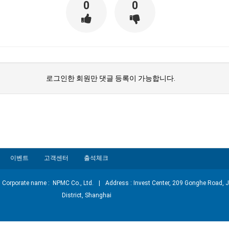
0
0
로그인한 회원만 댓글 등록이 가능합니다.
이벤트
고객센터
출석체크
Corporate name :
NPMC Co., Ltd.
|
Address : Invest Center, 209 Gonghe Road, J
District, Shanghai