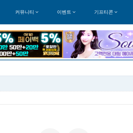
커뮤니티
이벤트
기프티콘