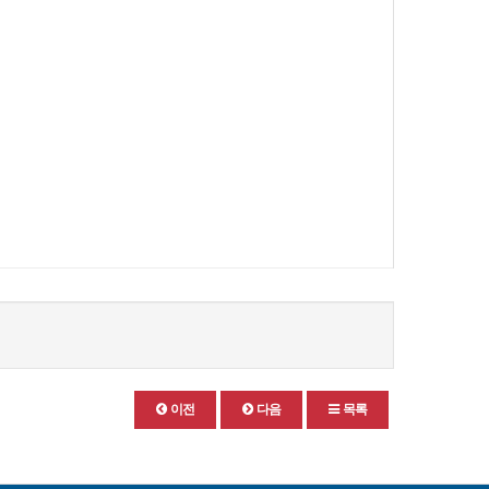
이전
다음
목록