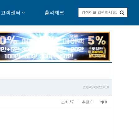
고객센터
출석체크
2026-07-06 20:07:30
조회 57
추천 0
0
|