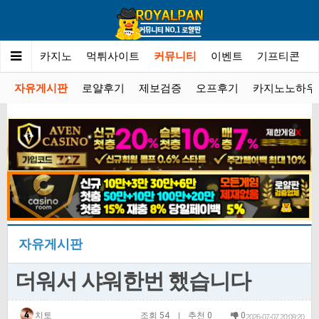
인
검증카지노
먹튀사이트
커뮤니티
이벤트
기프티콘
자유게시판
로얄후기
제보검증
오프후기
카지노노하우
자유게시판
더워서 샤워한번 했습니다
치토
조회 54
추천 0
0
|
2026-07-07 20:09:20