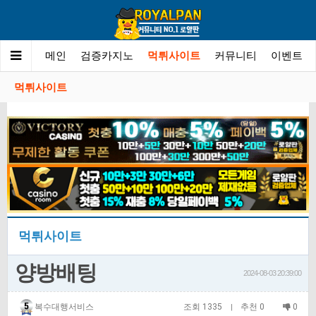
메인
검증카지노
먹튀사이트
커뮤니티
이벤트
먹튀사이트
먹튀사이트
양방배팅
2024-08-03 20:39:00
복수대행서비스
조회 1335
추천 0
0
|