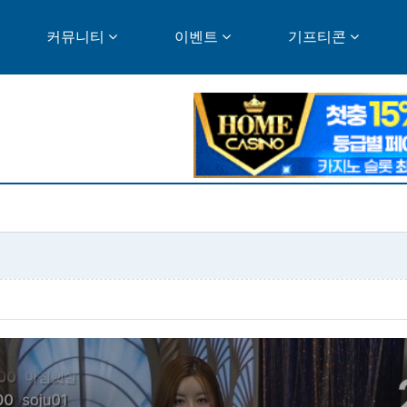
커뮤니티
이벤트
기프티콘