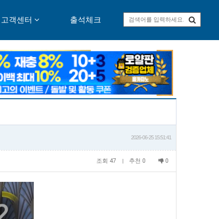
고객센터
출석체크
2026-06-25 15:51:41
조회 47
추천 0
0
|