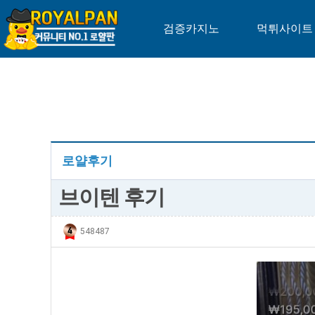
검증카지노
먹튀사이트
로얄후기
브이텐 후기
548487