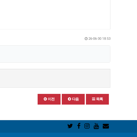
26-06-30 18:53
이전
다음
목록