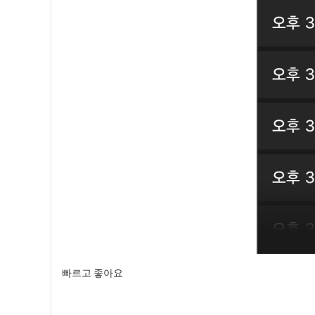
빠르고 좋아요