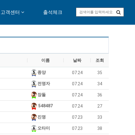
고객센터
출석체크
이름
날짜
조회
종양
07.24
35
전명자
07.24
34
장돌
07.24
36
548487
07.24
27
진명
07.23
33
오타미
07.23
38