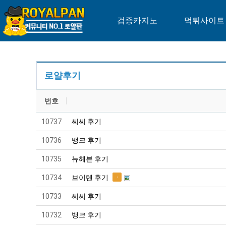
검증카지노
먹튀사이트
로얄후기
번호
10737
씨씨 후기
10736
뱅크 후기
10735
뉴헤븐 후기
10734
브이텐 후기
10733
씨씨 후기
10732
뱅크 후기