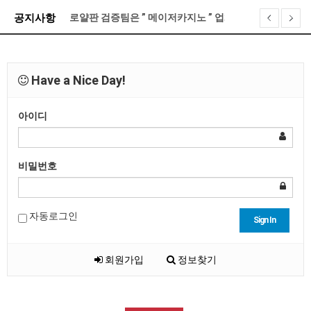
로얄판 검증팀은 ” 메이저카지노 ” 업체를 이렇게 선정…
공지사항
로얄판 접속 불가 현상 대처 방법 안내
기프티콘 전환 게시판 오픈 안내
제휴문의 금지안내
Have a Nice Day!
XO카지노 계약 종료 안내
아이디
로얄판 포인트 정책 및 레벨별 관련 안내
비밀번호
자동로그인
Sign In
회원가입
정보찾기