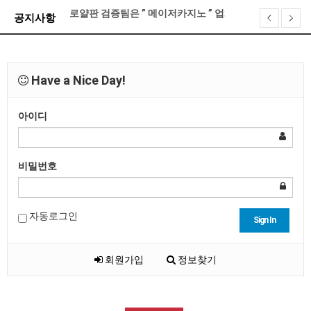
로얄판 검증팀은 ” 메이저카지노 ” 업체를 이렇게 선정…
공지사항
로얄판 접속 불가 현상 대처 방법 안내
기프티콘 전환 게시판 오픈 안내
제휴문의 금지안내
Have a Nice Day!
XO카지노 계약 종료 안내
로얄판 포인트 정책 및 레벨별 관련 안내
아이디
비밀번호
자동로그인
Sign In
회원가입
정보찾기