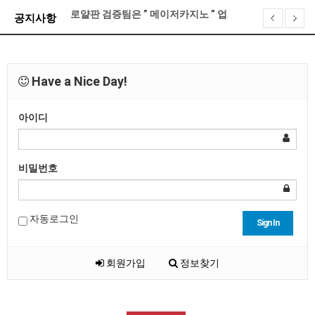
로얄판 검증팀은 ” 메이저카지노 ” 업체를 이렇게 선정…
공지사항
로얄판 접속 불가 현상 대처 방법 안내
기프티콘 전환 게시판 오픈 안내
제휴문의 금지안내
Have a Nice Day!
XO카지노 계약 종료 안내
로얄판 포인트 정책 및 레벨별 관련 안내
아이디
비밀번호
자동로그인
Sign In
회원가입
정보찾기