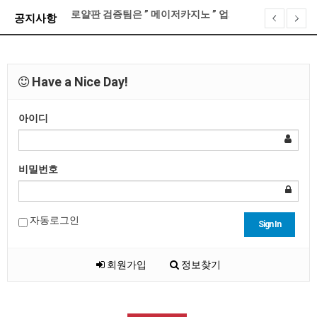
로얄판 검증팀은 ” 메이저카지노 ” 업체를 이렇게 선정…
공지사항
로얄판 접속 불가 현상 대처 방법 안내
기프티콘 전환 게시판 오픈 안내
제휴문의 금지안내
Have a Nice Day!
XO카지노 계약 종료 안내
로얄판 포인트 정책 및 레벨별 관련 안내
아이디
비밀번호
자동로그인
Sign In
회원가입
정보찾기