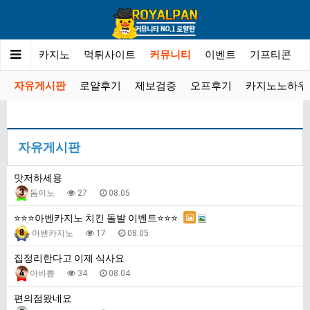
인
검증카지노
먹튀사이트
커뮤니티
이벤트
기프티콘
자유게시판
로얄후기
제보검증
오프후기
카지노노하우
자유게시판
맛저하세용
돔이노
27
08.05
⭐️⭐️⭐️아벤카지노 치킨 돌발 이벤트⭐️⭐️⭐️
아벤카지노
17
08.05
집정리한다고 이제 식사요
아바쁨
34
08.04
편의점왔네요