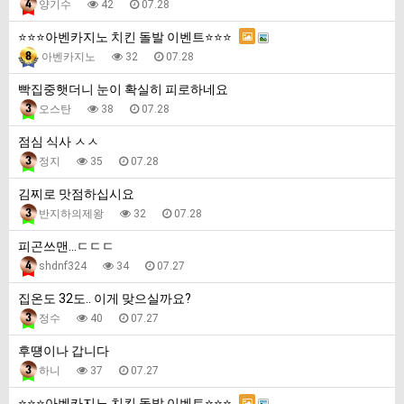
양기수
42
07.28
⭐️⭐️⭐️아벤카지노 치킨 돌발 이벤트⭐️⭐️⭐️
아벤카지노
32
07.28
빡집중햇더니 눈이 확실히 피로하네요
오스탄
38
07.28
점심 식사 ㅅㅅ
정지
35
07.28
김찌로 맛점하십시요
반지하의제왕
32
07.28
피곤쓰맨...ㄷㄷㄷ
shdnf324
34
07.27
집온도 32도.. 이게 맞으실까요?
정수
40
07.27
후떙이나 갑니다
하니
37
07.27
⭐️⭐️⭐️아벤카지노 치킨 돌발 이벤트⭐️⭐️⭐️