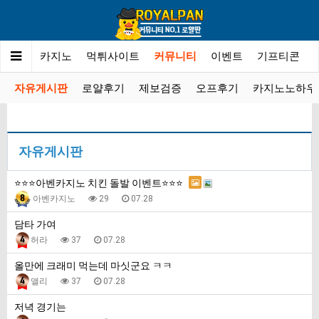
인
검증카지노
먹튀사이트
커뮤니티
이벤트
기프티콘
자유게시판
로얄후기
제보검증
오프후기
카지노노하우
자유게시판
⭐️⭐️⭐️아벤카지노 치킨 돌발 이벤트⭐️⭐️⭐️
아벤카지노
29
07.28
담타 가여
허라
37
07.28
올만에 크래미 먹는데 마싯군요 ㅋㅋ
앨리
37
07.28
저녁 경기는