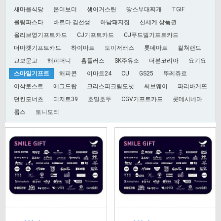
새마을식당
온더보더
생어거스틴
땅스부대찌개
TGIF
롤링파스타
바르다 김선생
하남돼지집
신세계 상품권
올리브영기프트카드
CJ기프트카드
CJ푸드빌기프트카드
더마켓기프트카드
하이마트
토이저러스
롯데마트
컬쳐랜드
교보문고
해피머니
홈플러스
SK주유소
더본코리아
요기요
스마일기프트
해피콘
이마트24
CU
GS25
뚜레쥬르
이삭토스트
에그드랍
크리스피크림도넛
써브웨이
파리바게뜨
던킨도너츠
디저트39
호밀호두
CGV기프트카드
롯데시네마
롭스
토니모리