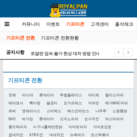
튀사이트
커뮤니티
이벤트
기프티콘
고객센터
출석체크
기프티콘 전환
기프티콘 전환현황
공지사항
로얄판 접속 불가 현상 대처 방법 안내
기프티콘 전환 게시판 오픈 안내
제휴문의 금지안내
기프티콘 전환
XO카지노 계약 종료 안내
로얄판 포인트 정책 및 레벨별 관련 안내
전체
이디야
롯데리아
투썸플레이스
아티제
할리스커피
로얄판 검증팀은 ” 메이저카지노 ” 업체를 이렇게 선정…
테라로사
빽다방
팔공티
요거프레소
커피빈
메가MGC커피
쥬씨
엔제리너스
스타벅스
배스킨라빈스
나뚜루
노랑통닭
BHC
버거킹
롯데리아
도미노피자
순수치킨
빅스타피자
뽕뜨락피자
누구나홀딱반한닭
이마트피자
가마로강정
굽네치킨
678치킨
네네치킨
뉴욕버거
죠스떡볶이