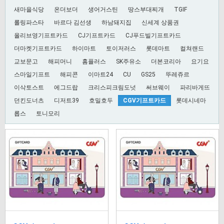
새마을식당
온더보더
생어거스틴
땅스부대찌개
TGIF
롤링파스타
바르다 김선생
하남돼지집
신세계 상품권
올리브영기프트카드
CJ기프트카드
CJ푸드빌기프트카드
더마켓기프트카드
하이마트
토이저러스
롯데마트
컬쳐랜드
교보문고
해피머니
홈플러스
SK주유소
더본코리아
요기요
스마일기프트
해피콘
이마트24
CU
GS25
뚜레쥬르
이삭토스트
에그드랍
크리스피크림도넛
써브웨이
파리바게뜨
던킨도너츠
디저트39
호밀호두
CGV기프트카드
롯데시네마
롭스
토니모리