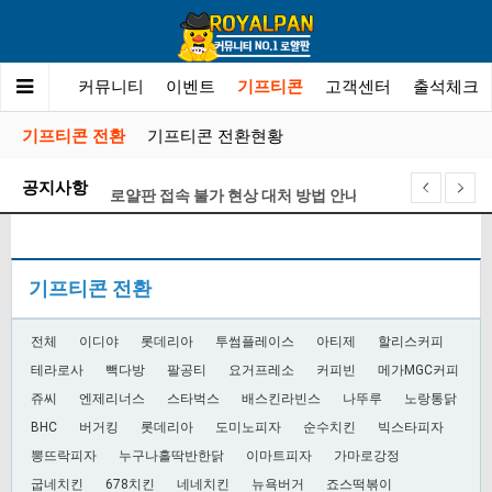
튀사이트
커뮤니티
이벤트
기프티콘
고객센터
출석체크
기프티콘 전환
기프티콘 전환현황
공지사항
로얄판 접속 불가 현상 대처 방법 안내
기프티콘 전환 게시판 오픈 안내
제휴문의 금지안내
기프티콘 전환
XO카지노 계약 종료 안내
로얄판 포인트 정책 및 레벨별 관련 안내
전체
이디야
롯데리아
투썸플레이스
아티제
할리스커피
로얄판 검증팀은 ” 메이저카지노 ” 업체를 이렇게 선정…
테라로사
빽다방
팔공티
요거프레소
커피빈
메가MGC커피
쥬씨
엔제리너스
스타벅스
배스킨라빈스
나뚜루
노랑통닭
BHC
버거킹
롯데리아
도미노피자
순수치킨
빅스타피자
뽕뜨락피자
누구나홀딱반한닭
이마트피자
가마로강정
굽네치킨
678치킨
네네치킨
뉴욕버거
죠스떡볶이