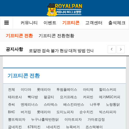
튀사이트
커뮤니티
이벤트
기프티콘
고객센터
출석체크
기프티콘 전환
기프티콘 전환현황
공지사항
로얄판 접속 불가 현상 대처 방법 안내
기프티콘 전환 게시판 오픈 안내
제휴문의 금지안내
기프티콘 전환
XO카지노 계약 종료 안내
로얄판 포인트 정책 및 레벨별 관련 안내
전체
이디야
롯데리아
투썸플레이스
아티제
할리스커피
로얄판 검증팀은 ” 메이저카지노 ” 업체를 이렇게 선정…
테라로사
빽다방
팔공티
요거프레소
커피빈
메가MGC커피
쥬씨
엔제리너스
스타벅스
배스킨라빈스
나뚜루
노랑통닭
BHC
버거킹
롯데리아
도미노피자
순수치킨
빅스타피자
뽕뜨락피자
누구나홀딱반한닭
이마트피자
가마로강정
굽네치킨
678치킨
네네치킨
뉴욕버거
죠스떡볶이