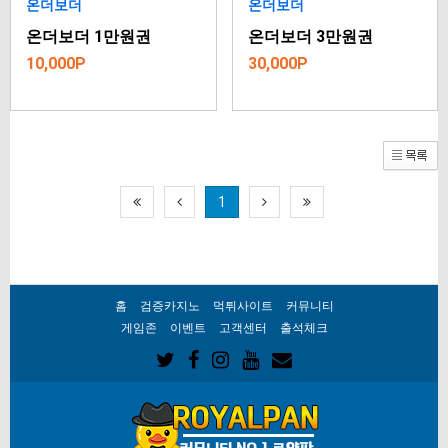
온더보더
온더보더
온더보더 1만원권
온더보더 3만원권
10,000P
30,000P
1
홈
검증카지노
먹튀사이트
커뮤니티
게임존
이벤트
고객센터
출석체크