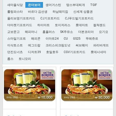
새마을식당
온더보더
생어거스틴
땅스부대찌개
TGIF
롤링파스타
바르다 김선생
하남돼지집
신세계 상품권
올리브영기프트카드
CJ기프트카드
CJ푸드빌기프트카드
더마켓기프트카드
하이마트
토이저러스
롯데마트
컬쳐랜드
교보문고
해피머니
홈플러스
SK주유소
더본코리아
요기요
스마일기프트
해피콘
이마트24
CU
GS25
뚜레쥬르
이삭토스트
에그드랍
크리스피크림도넛
써브웨이
파리바게뜨
던킨도너츠
디저트39
호밀호두
CGV기프트카드
롯데시네마
롭스
토니모리