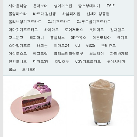
새마을식당
온더보더
생어거스틴
땅스부대찌개
TGIF
롤링파스타
바르다 김선생
하남돼지집
신세계 상품권
올리브영기프트카드
CJ기프트카드
CJ푸드빌기프트카드
더마켓기프트카드
하이마트
토이저러스
롯데마트
컬쳐랜드
교보문고
해피머니
홈플러스
SK주유소
더본코리아
요기요
스마일기프트
해피콘
이마트24
CU
GS25
뚜레쥬르
이삭토스트
에그드랍
크리스피크림도넛
써브웨이
파리바게뜨
던킨도너츠
디저트39
호밀호두
CGV기프트카드
롯데시네마
롭스
토니모리