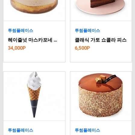
투썸플레이스
투썸플레이스
헤이즐넛 마스카포네 치즈
클래식 가토 쇼콜라 피스
34,000P
6,500P
투썸플레이스
투썸플레이스