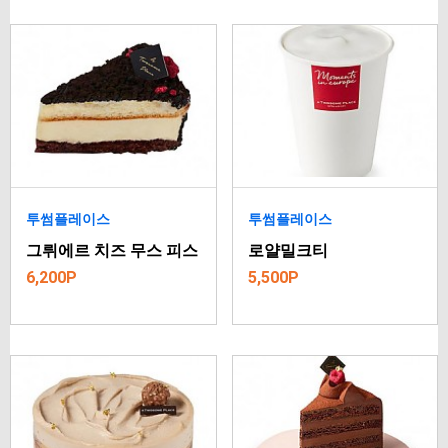
투썸플레이스
투썸플레이스
그뤼에르 치즈 무스 피스
로얄밀크티
6,200P
5,500P